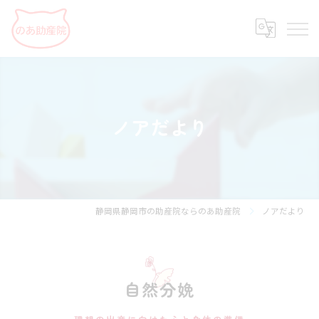
ノアだより
静岡県静岡市の助産院ならのあ助産院
ノアだより
自然分娩