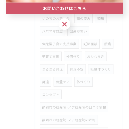
泣く
妊婦
おもちゃ作り
お問い合わせはこちら
いのちのお話し会
頭の歪み
頭痛
お問い合わせはこちら
パパママ教室
出産が怖い
伴走型子育て支援事業
妊婦面談
腰痛
子育て支援
仲間作り
おひなまき
まるまる育児
育児不安
妊婦体づくり
発達
骨盤ケア
体づくり
コンセプト
静岡市の助産院･ノア助産院の口コミ情報
静岡市の助産院･ノア助産院の評判