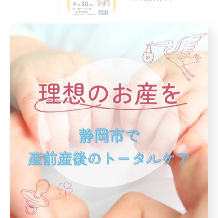
2026/02/08
🌸立春過ぎたのに
タグ
Tags
訪問
サークル
肩こり
授乳
洗剤
妊娠
コロナ
条件
出産
妊娠中
予約
中秋の名月
怖い
お産
改善
子育て
助産師
理由