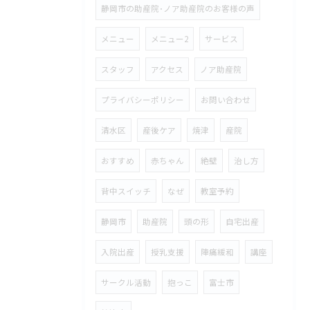
静岡市の助産院･ノア助産院のお客様の声
メニュー
メニュー2
サービス
スタッフ
アクセス
ノア助産院
プライバシーポリシー
お問い合わせ
清水区
産後ケア
焼津
産院
おすすめ
赤ちゃん
絶壁
治し方
背中スイッチ
なぜ
教室予約
静岡市
助産院
頭の形
自宅出産
入院出産
授乳支援
陣痛緩和
講座
サークル活動
抱っこ
富士市