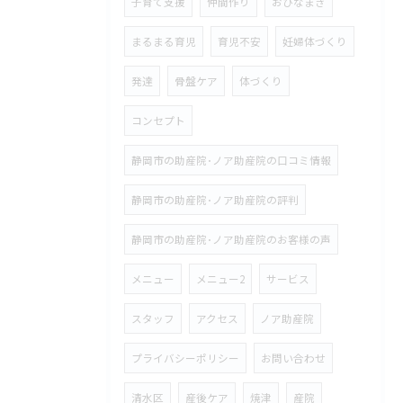
子育て支援
仲間作り
おひなまき
まるまる育児
育児不安
妊婦体づくり
発達
骨盤ケア
体づくり
コンセプト
静岡市の助産院･ノア助産院の口コミ情報
静岡市の助産院･ノア助産院の評判
静岡市の助産院･ノア助産院のお客様の声
メニュー
メニュー2
サービス
スタッフ
アクセス
ノア助産院
プライバシーポリシー
お問い合わせ
清水区
産後ケア
焼津
産院