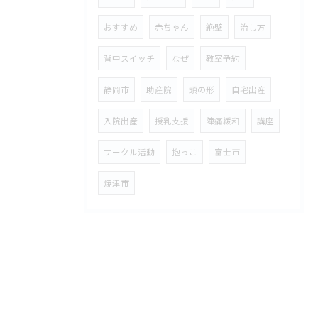
おすすめ
赤ちゃん
絶壁
治し方
背中スイッチ
なぜ
教室予約
静岡市
助産院
頭の形
自宅出産
入院出産
授乳支援
陣痛緩和
講座
サークル活動
抱っこ
富士市
焼津市