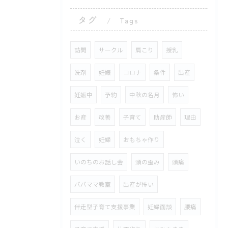
タグ
Tags
訪問
サークル
肩こり
授乳
洗剤
妊娠
コロナ
条件
出産
妊娠中
予約
中秋の名月
怖い
お産
改善
子育て
助産師
理由
泣く
妊婦
おもちゃ作り
いのちのお話し会
頭の歪み
頭痛
パパママ教室
出産が怖い
伴走型子育て支援事業
妊婦面談
腰痛