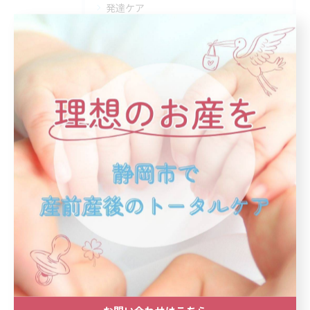
発達ケア
産後ケア
育児サポート
まるまる育児
マタニティー・出産
健康法
助産師会活動
体づくり
産婆の玉手箱
講座
静岡さんばステーション
お問い合わせはこちら