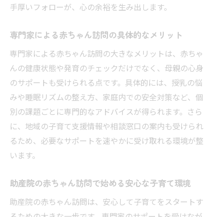
工夫
手厚いフォローが、心の余裕を生み出します。
助産院による訪問が子育てに役立つ理由
専門家による赤ちゃん訪問の具体的なメリット
助産院の赤ちゃん訪問が育児サポートに最
適な理由
専門家による赤ちゃん訪問の大きなメリットは、赤ちゃ
訪問で得られる助産院ならではの専門的ア
んの健康状態や発育のチェックだけでなく、母親の心身
ドバイス
のサポートも受けられる点です。具体的には、授乳の悩
みや睡眠リズムの整え方、家庭内での安全対策など、個
助産院赤ちゃん訪問が子育て孤立を防ぐ仕
別の課題ごとに専門的なアドバイスが得られます。さら
組み
に、地域の子育て支援情報や相談窓口の案内も受けられ
赤ちゃん訪問で地域の支援情報も受け取れ
るため、必要なサポートを速やかに受け取れる環境が整
る利点
います。
助産師訪問が安心感のある子育て環境を後
押し
助産院の赤ちゃん訪問で始める安心な子育て環境
助産院による赤ちゃん訪問で育児が前向き
助産院の赤ちゃん訪問は、安心して子育てをスタートす
に変わる
るための大きな一歩です。専門家のサポートを受けなが