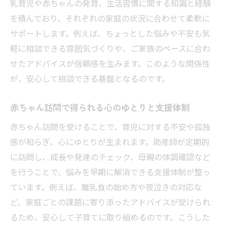
イント
乳育児や赤ちゃんの発育、生活習慣に関する知識と経験
助産院赤ちゃん訪問の柔軟な対応で安心感
を積んでおり、それぞれの家庭の状況に合わせて柔軟に
アップ
サポートします。例えば、ちょっとした悩みや不安も気
軽に相談できる雰囲気づくりや、ご家族のペースに合わ
新生児訪問で気になる部屋の準備ポイント
せたアドバイスが信頼感を生みます。このような関係性
助産院の新生児訪問で部屋をどう準備す
が、安心して相談できる基盤となるのです。
る？
部屋が汚いとき助産院の訪問で気を付けた
赤ちゃん訪問で得られる心のゆとりと支援体制
い点
赤ちゃん訪問を受けることで、育児に対する不安や孤独
新生児訪問で最低限整えたい部屋のポイン
感が和らぎ、心にゆとりが生まれます。助産師が定期的
ト
に訪問し、成長や発達のチェック、母親の体調確認など
助産院の赤ちゃん訪問で気楽に迎えるコツ
を行うことで、悩みを早期に解消できる支援体制が整っ
新生児訪問時に助産師へ伝えたい住まいの
ています。例えば、離乳食の始め方や夜泣きの対応な
悩み
ど、家庭ごとの課題に寄り添ったアドバイスが受けられ
助産院の訪問で生活空間を気にしすぎない
るため、安心して子育てに取り組めるのです。こうした