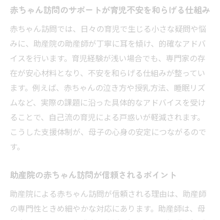
赤ちゃん訪問のサポートが育児不安を和らげる仕組み
助産院訪問で役立つ相談メモの作り方
赤ちゃん訪問では、日々の育児で生じる小さな疑問や悩
助産院の赤ちゃん訪問で気軽に話せるポイ
みに、助産院の助産師が丁寧に耳を傾け、的確なアドバ
ント
イスを行います。育児経験が浅い場合でも、専門家の存
玄関先で受ける赤ちゃん訪問のメリット
在が安心材料となり、不安を和らげる仕組みが整ってい
助産院の赤ちゃん訪問は玄関先でも安心の
ます。例えば、赤ちゃんの泣き方や授乳方法、睡眠リズ
対応
ムなど、実際の課題に沿った具体的なアドバイスを受け
玄関先での赤ちゃん訪問が選ばれる理由と
ることで、自己流の育児による戸惑いが軽減されます。
配慮
こうした支援体制が、母子の心身の安定につながるので
助産院による短時間訪問でプライバシーを
す。
守る
助産院の赤ちゃん訪問が信頼されるポイント
玄関先の赤ちゃん訪問で生活環境の不安を
軽減
助産院による赤ちゃん訪問が信頼される理由は、助産師
玄関先訪問が助産院の信頼感につながるポ
の専門性ときめ細やかな対応にあります。助産師は、母