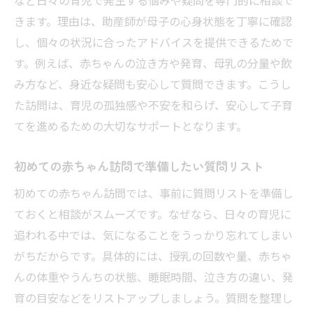
合の対応
きます。理由は、助産師が母子の心身状態を丁寧に確認
助産院の訪問を検討する際に考えたいポイ
し、個々の状況に合ったアドバイスを提供できるためで
ント
す。例えば、赤ちゃんの泣き方や発育、母乳の分量や飲
赤ちゃん訪問が強制でない理由と活用のヒ
み方など、身近な疑問も安心して質問できます。こうし
ント
た訪問は、育児の孤独感や不安を和らげ、安心して子育
訪問不要と感じたときも助産院の情報は役
てを進めるための大切なサポートとなります。
立つ
初めての赤ちゃん訪問で準備したい質問リスト
助産院赤ちゃん訪問の柔軟な活用方法を知
ろう
初めての赤ちゃん訪問では、事前に質問リストを準備し
ておくと相談がスムーズです。なぜなら、日々の育児に
赤ちゃん訪問で孤立や不安を和らげるコツ
追われる中では、気になることをうっかり忘れてしまい
助産院の赤ちゃん訪問で感じる孤立を軽減
がちだからです。具体的には、授乳の回数や量、赤ちゃ
する方法
んの体重やうんちの状態、睡眠時間、泣き方の違い、発
赤ちゃん訪問で不安や悩みを打ち明けるコ
育の目安などをリストアップしましょう。質問を整理し
ツ