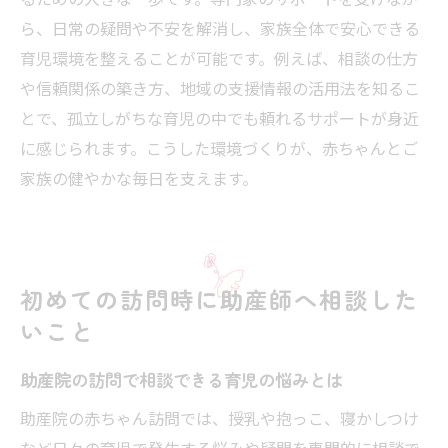
訪問を受ける前に知っておきたい心得
ら、日常の疑問や不安を解消し、家族全体で安心できる
助産院の赤ちゃん訪問前に知るべき心構え
育児環境を整えることが可能です。例えば、相談の仕方
訪問前に確認したい助産院のサポート内容
や信頼関係の築き方、地域の支援情報の活用法を知るこ
赤ちゃん訪問を受ける際の準備と心の余裕
とで、孤立しがちな育児の中でも頼れるサポートが身近
づくり
に感じられます。こうした環境づくりが、赤ちゃんとご
助産院赤ちゃん訪問で不安を減らすための
家族の健やかな毎日を支えます。
ポイント
訪問前に自分の相談内容を整理するコツ
助産院の訪問を前向きに活用するための心
初めての訪問時に助産師へ相談した
得
いこと
断るか迷ったときの赤ちゃん訪問活用法
助産院の赤ちゃん訪問を断るか迷うときの
助産院の訪問で相談できる育児の悩みとは
判断基準
助産院の赤ちゃん訪問では、授乳や抱っこ、寝かしつけ
赤ちゃん訪問を活用するメリットと断る場
など日々の育児で発生する悩みや疑問を専門的に相談で