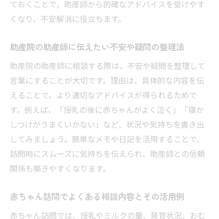
ておくことで、助産師から的確なアドバイスを受けやす
助産院訪問を通じてつながる地域のサポー
くなり、不安解消に役立ちます。
ト
赤ちゃん訪問が孤独育児を防ぐ支援となる
助産院の助産師に伝えたい不安や疑問の整理法
理由
助産院の助産師に相談する際は、不安や疑問を整理して
助産師訪問の活用で心の負担を軽くする工
言葉にすることが大切です。理由は、具体的な内容を伝
夫
えることで、より適切なアドバイスが得られるためで
助産院赤ちゃん訪問で安心な子育てを実現
す。例えば、「授乳の後に赤ちゃんがよく泣く」「寝か
する方法
しつけがうまくいかない」など、状況や気持ちを書き出
してみましょう。簡単なメモや日記を活用することで、
訪問時にスムーズに気持ちを伝えられ、助産師との信頼
関係も築きやすくなります。
赤ちゃん訪問でよくある相談内容とその活用例
赤ちゃん訪問では、授乳やミルクの量、発育状況、おむ