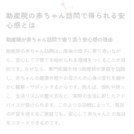
赤ちゃん訪問で得られる心のゆとりと支援
助産院の赤ちゃん訪問で得られる安
体制
心感とは
専門家による赤ちゃん訪問の具体的なメリ
ット
助産院が赤ちゃん訪問で寄り添う安心感の理由
助産院の赤ちゃん訪問で始める安心な子育
助産院の赤ちゃん訪問は、産後の母子に寄り添いなが
て環境
ら、安心して子育てを始められる環境をつくることが目
初めての訪問時に助産師へ相談したいこと
的です。なぜなら、専門知識を持つ助産師が家庭を訪問
助産院の訪問で相談できる育児の悩みとは
し、赤ちゃんの健康状態やお母さんの心身の変化を細や
初めての赤ちゃん訪問で準備したい質問リ
かに観察・サポートするからです。例えば、授乳や抱っ
スト
こ、生活リズムの整え方など、実際の生活に即したアド
バイスが受けられます。このような訪問によって、育児
助産院の助産師に伝えたい不安や疑問の整
の不安を抱えるご家庭でも、安心して赤ちゃんとの毎日
理法
をスタートできるのです。
赤ちゃん訪問でよくある相談内容とその活
用例