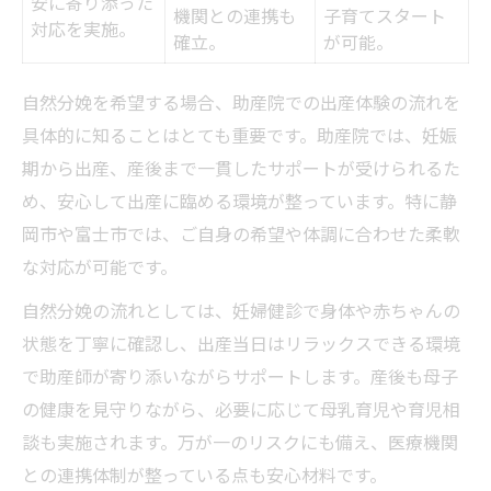
安に寄り添った
機関との連携も
子育てスタート
助産院で受ける妊婦健診と相談サービス
対応を実施。
確立。
が可能。
妊娠中の不安を和らげる助産院の役割
助産院が提供する個別ケアの実際
自然分娩を希望する場合、助産院での出産体験の流れを
具体的に知ることはとても重要です。助産院では、妊娠
助産院利用者の体験談まとめ
期から出産、産後まで一貫したサポートが受けられるた
め、安心して出産に臨める環境が整っています。特に静
岡市や富士市では、ご自身の希望や体調に合わせた柔軟
な対応が可能です。
自然分娩の流れとしては、妊婦健診で身体や赤ちゃんの
状態を丁寧に確認し、出産当日はリラックスできる環境
で助産師が寄り添いながらサポートします。産後も母子
の健康を見守りながら、必要に応じて母乳育児や育児相
談も実施されます。万が一のリスクにも備え、医療機関
との連携体制が整っている点も安心材料です。