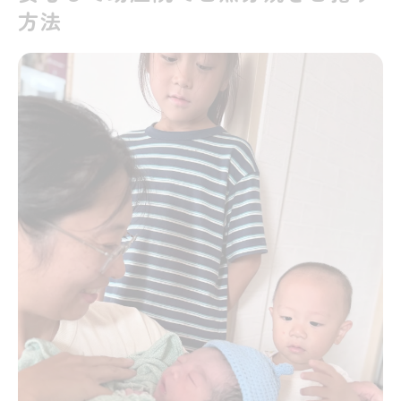
静岡市や富士市で助産院を選ぶ決め手
方法
静岡市や富士市の助産院比較ポイント一覧
助産院選びに迷った時のチェックリスト
アクセスや利用条件で選ぶ助産院の魅力
助産院の安心感を支えるサポート内容
口コミや体験談から見る助産院の評判
自然分娩と産後ケアが叶う助産院の魅力
助産院で受けられる自然分娩と産後ケアの
内容
産後まで続く助産院の手厚いサポート体制
自然分娩を希望する方への助産院の強み
母子の心身を守る助産院の産後ケア事例
助産院の産後ケアサービス比較
母乳育児を支える産後サポートの実際