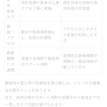
母乳指導や産後の心身
母乳外来の有無や育
児・
ケアを丁寧に実施
児相談の充実度
産後
ケア
施
アクセスのしやすさ
設・
駅近や駐車場完備な
や家族の利用しやす
アク
ど、利用の利便性
さ
セス
医療
連携先の医療機関が
機関
提携する病院や緊急時
明確か、搬送体制が
との
のサポート体制
整っているか
連携
静岡市や富士市で助産院を選ぶ際には、いくつかの重要
な比較ポイントがあります。
まず、自然分娩のサポート体制や妊娠中から産後までの
一貫したケア内容が挙げられます。