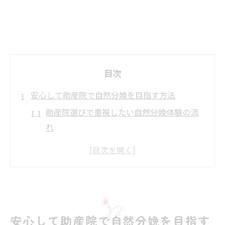
目次
安心して助産院で自然分娩を目指す方法
助産院選びで重視したい自然分娩体験の流
れ
初めての出産なら助産院で安心サポートを
自然分娩に向けた助産院での心構えとは
助産院が提供する妊娠期からの一貫ケア
静岡市・富士市で助産院を利用するメリッ
ト
安心して助産院で自然分娩を目指す