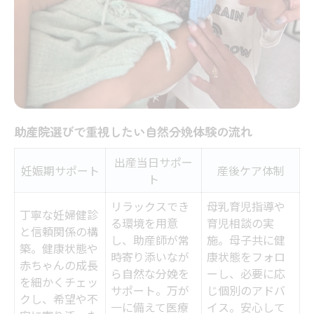
助産院で行う母乳育児サポート一覧
母乳外来や育児相談の活用方法
助産院ならではの母乳育児支援の特徴
静岡市の母乳外来サービスの種類
産後の悩みに応える助産院のサポート
助産院選びで重視したい自然分娩体験の流れ
心身の回復を助ける産後ケア事情とは
出産当日サポー
産後ケアの種類と助産院で選べるサービス
妊娠期サポート
産後ケア体制
ト
助産院の宿泊型・日帰り型ケアの違い
リラックスでき
母乳育児指導や
心身のリフレッシュを促す助産院の工夫
丁寧な妊婦健診
る環境を用意
育児相談の実
と信頼関係の構
産後ケアを通じた家族のサポート体制
し、助産師が常
施。母子共に健
築。健康状態や
時寄り添いなが
康状態をフォロ
助産院が大切にする産後の心のケア
赤ちゃんの成長
ら自然な分娩を
ーし、必要に応
を細かくチェッ
助産院による妊娠中からの寄り添い支援
サポート。万が
じ個別のアドバ
クし、希望や不
妊娠期から始まる助産院の一貫サポート
一に備えて医療
イス。安心して