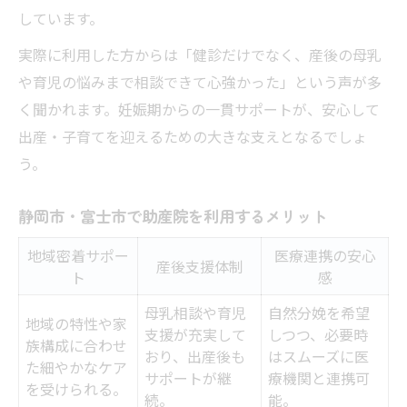
しています。
実際に利用した方からは「健診だけでなく、産後の母乳
や育児の悩みまで相談できて心強かった」という声が多
く聞かれます。妊娠期からの一貫サポートが、安心して
出産・子育てを迎えるための大きな支えとなるでしょ
う。
静岡市・富士市で助産院を利用するメリット
地域密着サポー
医療連携の安心
産後支援体制
ト
感
母乳相談や育児
自然分娩を希望
地域の特性や家
支援が充実して
しつつ、必要時
族構成に合わせ
おり、出産後も
はスムーズに医
た細やかなケア
サポートが継
療機関と連携可
を受けられる。
続。
能。