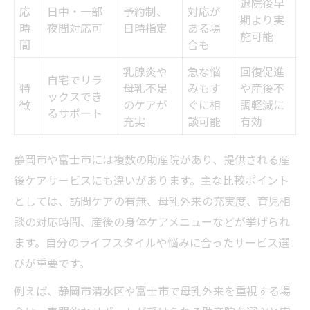
退院後早
応
日中・一部
予約制、
対応が
期より実
時
夜間対応可
日時指定
ある場
施可能
間
合も
乳腺炎や
急な悩
回復促進
自宅でリラ
特
母乳不足
みもす
や産後不
ックスでき
徴
のケアが
ぐに相
調軽減に
るサポート
充実
談可能
有効
静岡市や富士市には複数の助産院があり、提供される産
後ケアサービスにも違いがあります。主な比較ポイント
としては、訪問ケアの有無、母乳外来の充実度、育児相
談の対応時間、産後の身体ケアメニューなどが挙げられ
ます。自分のライフスタイルや悩みに合ったサービス選
びが重要です。
例えば、静岡市清水区や富士市で母乳外来を重視する場