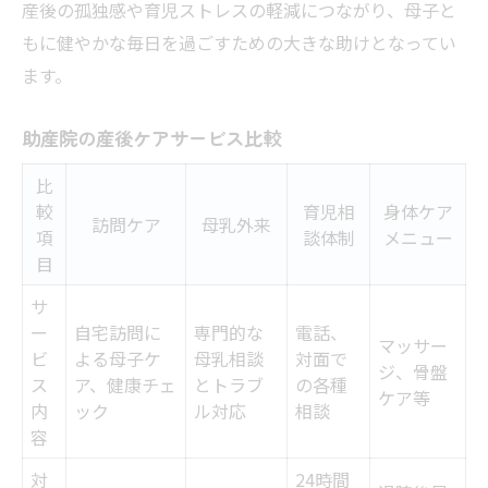
産後の孤独感や育児ストレスの軽減につながり、母子と
もに健やかな毎日を過ごすための大きな助けとなってい
ます。
助産院の産後ケアサービス比較
比
較
育児相
身体ケア
訪問ケア
母乳外来
項
談体制
メニュー
目
サ
ー
自宅訪問に
専門的な
電話、
マッサー
ビ
よる母子ケ
母乳相談
対面で
ジ、骨盤
ス
ア、健康チェ
とトラブ
の各種
ケア等
内
ック
ル対応
相談
容
対
24時間