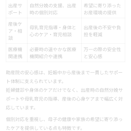
出産サ
自然分娩の支援、出産
希望に寄り添った
ポート
時の個別対応
お産環境の提供
産後ケ
母乳育児指導・身体と
出産後の不安や負
ア・相
心のケア・育児相談
担を軽減
談
医療機
必要時の速やかな医療
万一の際の安全性
関連携
機関紹介や連携
と安心感
助産院の安心感は、妊娠中から産後まで一貫したサポー
ト体制に支えられています。
妊婦健診や身体のケアだけでなく、出産時の自然分娩サ
ポートや母乳育児の指導、産後の心身ケアまで幅広く対
応しています。
個別対応を重視し、母子の健康や家族の希望に寄り添っ
たケアを提供している点も特徴です。