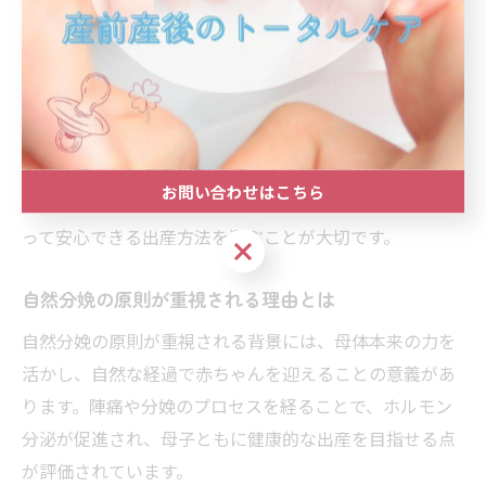
いが挙げられます。また、無痛分娩には医療的な手技や
麻酔が必要なため、リスクや費用を考慮して自然分娩を
選ぶ方も少なくありません。
さらに、施設によっては無痛分娩が受けられない場合
や、妊婦さん自身が麻酔に対する不安を抱くことも理由
お問い合わせはこちら
です。家族や医療スタッフとの相談を通じて、自分にと
って安心できる出産方法を選ぶことが大切です。
お問い合わせはこちら
自然分娩の原則が重視される理由とは
自然分娩の原則が重視される背景には、母体本来の力を
活かし、自然な経過で赤ちゃんを迎えることの意義があ
ります。陣痛や分娩のプロセスを経ることで、ホルモン
分泌が促進され、母子ともに健康的な出産を目指せる点
が評価されています。