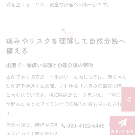
備を整えることが、安全な出産への第一歩です。
痛みやリスクを理解して自然分娩へ
備える
出産で一番痛い場面と自然分娩の特徴
出産で多くの方が「一番痛い」と感じるのは、赤ちゃん
が産道を通過する瞬間、いわゆる「いきみの最終段階」
と言われています。特に陣痛がピークを迎え、子宮口が
全開大となったタイミングでの痛みが最も強いとされま
す。
自然分娩は、麻酔や医療的な介入を最小限に抑え、身体
080-4132-6445
お問い合わせ
本来の力で出産を進めることが特徴です。経腟分娩が基