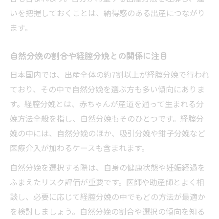
いを把握しておくことは、納得感のある出産につながり
ます。
自然分娩の割合や経腟分娩との関係に注目
日本国内では、出産全体の約7割以上が経腟分娩で行われ
ており、その中で自然分娩を選ぶ方も多い傾向にありま
す。経腟分娩とは、赤ちゃんが産道を通って生まれる分
娩方法全般を指し、自然分娩もそのひとつです。経腟分
娩の中には、自然分娩のほか、吸引分娩や鉗子分娩など
医療介入が加わるケースも含まれます。
自然分娩を選択する際は、自身の健康状態や妊娠経過を
ふまえたリスク評価が重要です。医師や助産師とよく相
談し、必要に応じて経腟分娩の中でもどの方法が最適か
を検討しましょう。自然分娩の割合や選択の傾向を知る