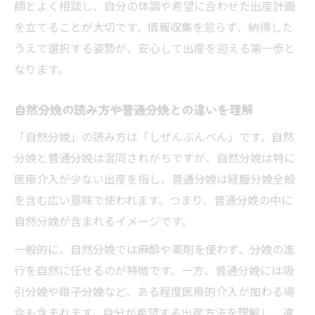
師とよく相談し、自分の体調や希望に合わせた出産計画
を立てることが大切です。情報収集を怠らず、納得した
うえで選択する姿勢が、安心して出産を迎える第一歩と
なります。
自然分娩の読み方や普通分娩との違いを理解
「自然分娩」の読み方は「しぜんぶんべん」です。自然
分娩と普通分娩は混同されがちですが、自然分娩は特に
医療介入が少ない出産を指し、普通分娩は経腟分娩全般
を含む広い意味で使われます。つまり、普通分娩の中に
自然分娩が含まれるイメージです。
一般的に、自然分娩では麻酔や薬剤を使わず、分娩の進
行を自然に任せるのが特徴です。一方、普通分娩には吸
引分娩や鉗子分娩など、ある程度医療的介入が加わる場
合も含まれます。自分が希望する出産方法を理解し、違