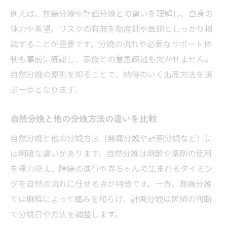
例えば、無痛分娩や計画分娩との違いを理解し、自身の
体力や希望、リスクの有無を助産師や医師としっかり相
談することが重要です。分娩の流れや必要なサポート体
制も事前に確認し、家族との意思疎通も欠かせません。
自然分娩の原則を知ることで、納得のいく出産方法を選
ぶ一歩となります。
自然分娩と他の分娩方法の違いを比較
自然分娩と他の分娩方法（無痛分娩や計画分娩など）に
は明確な違いがあります。自然分娩は麻酔や薬剤の使用
を極力控え、陣痛の進行や赤ちゃんの生まれるタイミン
グを自然の流れに任せる点が特徴です。一方、無痛分娩
では麻酔によって痛みを和らげ、計画分娩は医師の判断
で分娩日や方法を調整します。