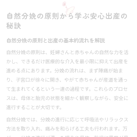
自然分娩の割合や経腟分娩との関係に注目
自然分娩の原則から学ぶ安心出産の
自分に合う出産方法を選ぶ自然分娩の視点
秘訣
自然分娩の原則から自分に合う方法を探る
自然分娩の原則と出産の基本的流れを解説
自然分娩と他の分娩方法の違いを比較
自然分娩できない人が考えるべき視点
自然分娩の原則は、妊婦さんと赤ちゃんの自然な力を活
かし、できるだけ医療的な介入を最小限に抑えて出産を
自分に合う自然分娩のメリットと判断ポイ
進める点にあります。分娩の流れは、まず陣痛が始ま
ント
り、子宮口が徐々に開き、やがて赤ちゃんが産道を通っ
自然分娩のデメリットを理解し納得の選択
て生まれてくるという一連の過程です。これらのプロセ
を
スは、母体と胎児の状態を細かく観察しながら、安全に
無痛分娩と比較する自然分娩の特徴と利点
進行することが大切です。
自然分娩の特徴と無痛分娩の違いに注目
自然分娩では、分娩の進行に応じて呼吸法やリラックス
なぜみんな無痛分娩を選ばないのか考察
方法を取り入れ、痛みを和らげる工夫も行われます。万
自然分娩の原則が重視される理由とは