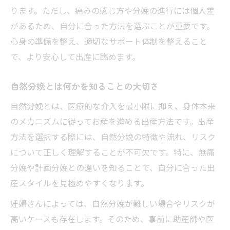
ります。ただし、痛みの感じ方や分娩の進行には個人差
自然分娩に必要な情報収集と相談のポイン
があるため、自分に合った方法を選ぶことが重要です。
ト
心身の準備を整え、適切なサポート体制を整えること
自然分娩を目指す家族との協力体制を整え
で、より安心して出産に臨めます。
る
自然分娩の原則に沿った準備方法を紹介
自然分娩とは何かを知ることの大切さ
痛みやリスクを理解して自然分娩へ備える
自然分娩とは、医療的な介入を最小限に抑え、身体本来
出産で一番痛い場面と自然分娩の特徴
のメカニズムに従ってお産を進める出産方法です。出産
自然分娩のリスクや痛みの感じ方に向き合
方法を選択する際には、自然分娩の特徴や流れ、リスク
う
について正しく理解することが不可欠です。特に、無痛
分娩や計画分娩との違いを知ることで、自分に合った出
自然分娩の原則と20分ルール5回ルールの理
産スタイルを見極めやすくなります。
解
自然分娩で想定されるリスクとその対策法
妊婦さんによっては、自然分娩が難しい場合やリスクが
自然分娩の痛みを和らげるポイントを解説
高いケースも存在します。そのため、事前に助産師や医