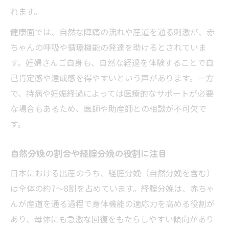
れます。
健康面では、自然な陣痛の流れや産道を通る刺激が、赤
ちゃんの呼吸や循環機能の発達を助けるとされていま
す。妊婦さんご自身も、自然な経過を体験することで自
己肯定感や達成感を得やすいという声があります。一方
で、持病や妊娠経過によっては医療的なサポートが必要
な場合もあるため、医師や助産師との相談が不可欠で
す。
自然分娩の割合や経腟分娩の役割に注目
日本における出産のうち、経腟分娩（自然分娩を含む）
は全体の約7～8割を占めています。経腟分娩は、赤ちゃ
んが産道を通る過程で身体機能の適応力を高める役割が
あり、母体にも急激な回復をもたらしやすい傾向があり