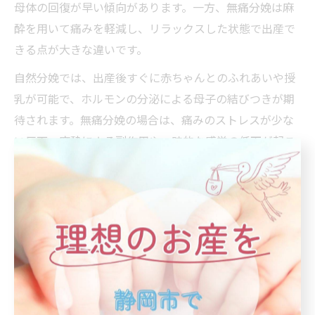
母体の回復が早い傾向があります。一方、無痛分娩は麻
酔を用いて痛みを軽減し、リラックスした状態で出産で
きる点が大きな違いです。
自然分娩では、出産後すぐに赤ちゃんとのふれあいや授
乳が可能で、ホルモンの分泌による母子の結びつきが期
待されます。無痛分娩の場合は、痛みのストレスが少な
い反面、麻酔による副作用や一時的な感覚の低下が起こ
ることもあります。両者の違いを理解し、自分に合った
分娩方法を選ぶことが重要です。
なぜみんな無痛分娩を選ばないのか考察
無痛分娩が選択肢として広まっているにもかかわらず、
自然分娩を希望する方が多い理由にはいくつかの要因が
あります。まず、自然な経過で出産したいという価値観
や、母体や赤ちゃんへの影響を最小限にしたいという思