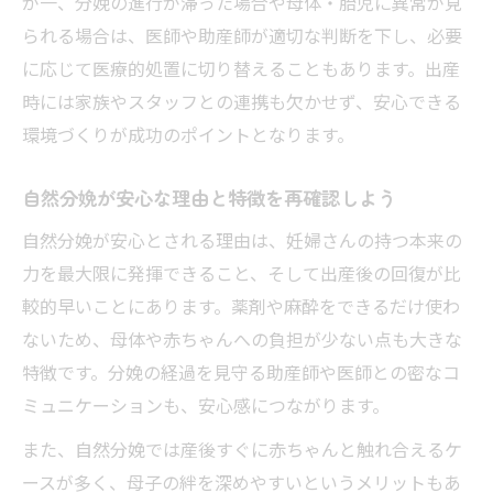
が一、分娩の進行が滞った場合や母体・胎児に異常が見
自然分娩と無痛分娩のリスクを比較解説
られる場合は、医師や助産師が適切な判断を下し、必要
自然分娩の痛みと達成感に関する体験談
に応じて医療的処置に切り替えることもあります。出産
母子にやさしい自然分娩のメリットを解説
時には家族やスタッフとの連携も欠かせず、安心できる
自然分娩の原則が母子に与える良い影響と
環境づくりが成功のポイントとなります。
は
自然分娩が安心な理由と特徴を再確認しよう
自然分娩のメリットを健康面から考える
自然分娩の割合や経腟分娩の役割に注目
自然分娩が安心とされる理由は、妊婦さんの持つ本来の
力を最大限に発揮できること、そして出産後の回復が比
自然分娩のデメリットも正しく理解しよう
較的早いことにあります。薬剤や麻酔をできるだけ使わ
自然分娩が母子にやさしい理由を専門家が
ないため、母体や赤ちゃんへの負担が少ない点も大きな
解説
特徴です。分娩の経過を見守る助産師や医師との密なコ
自然分娩を目指す際の心身の準備ポイント
ミュニケーションも、安心感につながります。
自然分娩に向けた心の準備と不安の解消法
また、自然分娩では産後すぐに赤ちゃんと触れ合えるケ
自然分娩のための身体づくりやリラックス
ースが多く、母子の絆を深めやすいというメリットもあ
法