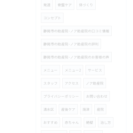
発達
骨盤ケア
体づくり
コンセプト
静岡市の助産院･ノア助産院の口コミ情報
静岡市の助産院･ノア助産院の評判
静岡市の助産院･ノア助産院のお客様の声
メニュー
メニュー2
サービス
スタッフ
アクセス
ノア助産院
プライバシーポリシー
お問い合わせ
清水区
産後ケア
焼津
産院
おすすめ
赤ちゃん
絶壁
治し方