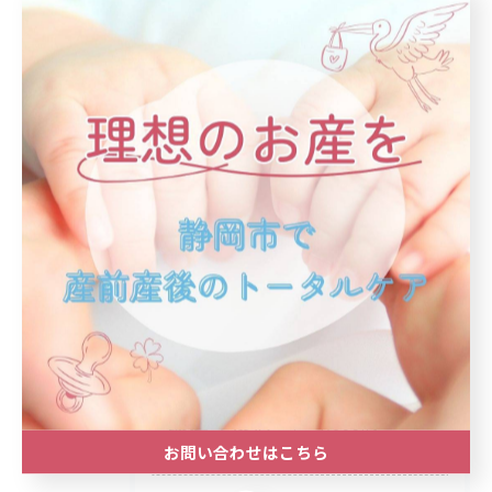
< 前のページ
一覧に戻る
次のページ >
カテゴリー
Categories
全てのカテゴリー
産後ケア
自然分娩
最近の投稿
Recent
お問い合わせはこちら
Posts