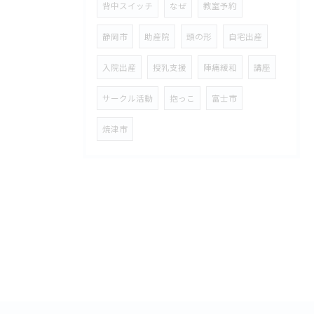
背中スイッチ
なぜ
教室予約
静岡市
助産院
頭の形
自宅出産
入院出産
授乳支援
陣痛緩和
講座
サークル活動
抱っこ
富士市
焼津市