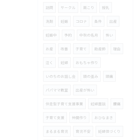
訪問
サークル
肩こり
授乳
洗剤
妊娠
コロナ
条件
出産
妊娠中
予約
中秋の名月
怖い
お産
改善
子育て
助産師
理由
泣く
妊婦
おもちゃ作り
いのちのお話し会
頭の歪み
頭痛
パパママ教室
出産が怖い
伴走型子育て支援事業
妊婦面談
腰痛
子育て支援
仲間作り
おひなまき
まるまる育児
育児不安
妊婦体づくり