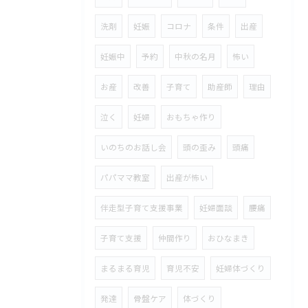
洗剤
妊娠
コロナ
条件
出産
妊娠中
予約
中秋の名月
怖い
お産
改善
子育て
助産師
理由
泣く
妊婦
おもちゃ作り
いのちのお話し会
頭の歪み
頭痛
パパママ教室
出産が怖い
伴走型子育て支援事業
妊婦面談
腰痛
子育て支援
仲間作り
おひなまき
まるまる育児
育児不安
妊婦体づくり
発達
骨盤ケア
体づくり