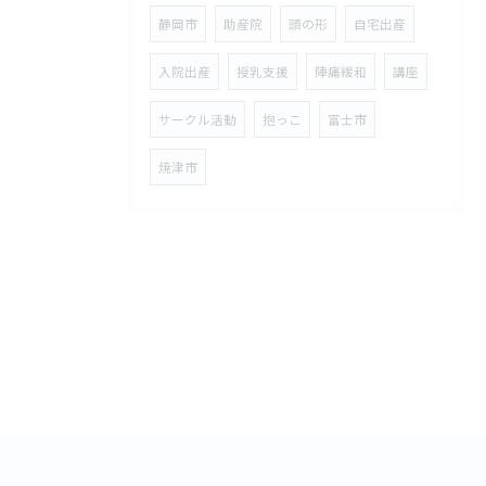
静岡市
助産院
頭の形
自宅出産
入院出産
授乳支援
陣痛緩和
講座
サークル活動
抱っこ
富士市
焼津市