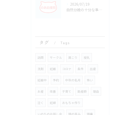
2026/07/19
自然分娩の十分な準備で静岡県静岡市掛川市の出産とサポートを安心して迎える方法
タグ
Tags
訪問
サークル
肩こり
授乳
洗剤
妊娠
コロナ
条件
出産
妊娠中
予約
中秋の名月
怖い
お産
改善
子育て
助産師
理由
泣く
妊婦
おもちゃ作り
いのちのお話し会
頭の歪み
頭痛