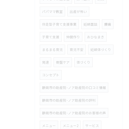
パパママ教室
出産が怖い
伴走型子育て支援事業
妊婦面談
腰痛
子育て支援
仲間作り
おひなまき
まるまる育児
育児不安
妊婦体づくり
発達
骨盤ケア
体づくり
コンセプト
静岡市の助産院･ノア助産院の口コミ情報
静岡市の助産院･ノア助産院の評判
静岡市の助産院･ノア助産院のお客様の声
メニュー
メニュー2
サービス