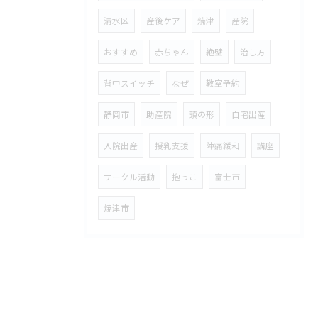
清水区
産後ケア
焼津
産院
おすすめ
赤ちゃん
絶壁
治し方
背中スイッチ
なぜ
教室予約
静岡市
助産院
頭の形
自宅出産
入院出産
授乳支援
陣痛緩和
講座
サークル活動
抱っこ
富士市
焼津市