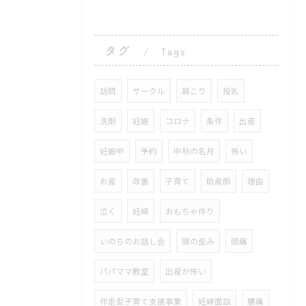
タグ
Tags
訪問
サークル
肩こり
授乳
洗剤
妊娠
コロナ
条件
出産
妊娠中
予約
中秋の名月
怖い
お産
改善
子育て
助産師
理由
泣く
妊婦
おもちゃ作り
いのちのお話し会
頭の歪み
頭痛
パパママ教室
出産が怖い
伴走型子育て支援事業
妊婦面談
腰痛